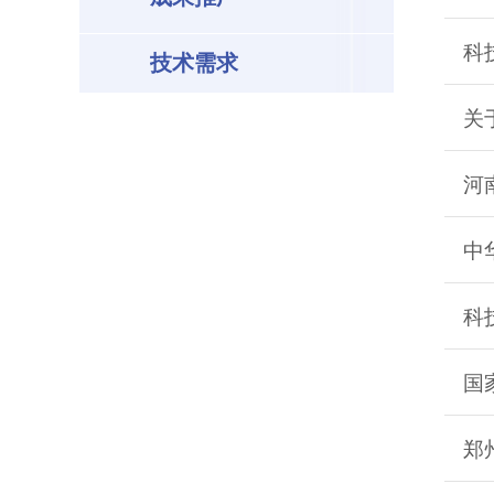
科
技术需求
关
河
中
科
国
郑