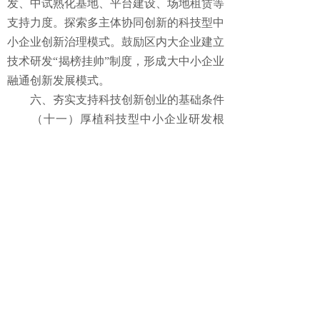
发、中试熟化基地、平台建设、场地租赁等
支持力度。探索多主体协同创新的科技型中
小企业创新治理模式。鼓励区内大企业建立
技术研发“揭榜挂帅”制度，形成大中小企业
融通创新发展模式。
六、夯实支持科技创新创业的基础条件
（十一）厚植科技型中小企业研发根
基。进一步优化“众创空间—孵化器—加速
器—产业园”创新创业载体，为初创期中小
企业注入研发理念和创新文化基因，推广
“投资+孵化”模式，提升培育科技型中小企
业的载体效能。加大科技企业孵化器等载体
税收优惠政策落实力度，依托龙头企业、高
校、科研院所建设一批国家专业化众创空
间。深化赋予科研人员职务科技成果所有权
或长期使用权改革，激发科研人员创新创业
积极性。鼓励国有创业服务载体改革释放活