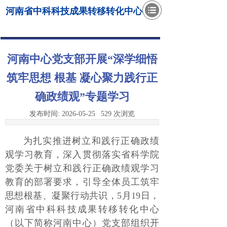
河南省中科科技成果转移转化中心
河南中心党支部开展“深学细悟
筑牢思想 根基 凝心聚力践行正
确政绩观”专题学习
发布时间:
2026-05-25
529
次浏览
为扎实推进树立和践行正确政绩
观学习教育，深入贯彻落实省科学院
党委关于树立和践行正确政绩观学习
教育的部署要求，引导全体员工筑牢
思想根基、凝聚行动共识，5月19日，
河南省中科科技成果转移转化中心
（以下简称河南中心）党支部组织开