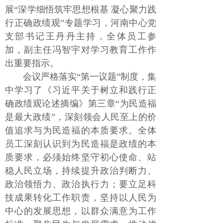
展“深学细悟筑牢思想根基 凝心聚力践
行正确政绩观”专题学习，河南中心党
支部书记王丹丹主持，全体员工参
加，副主任冯智宇对学习教育工作作
出重要指示。
会议严格落实“第一议题”制度，集
中学习了《习近平关于树立和践行正
确政绩观论述摘编》第三章“为民造福
是最大政绩”，深刻领会人民至上的价
值追求与为民造福的本质要求。全体
员工深刻认识到为民造福是政绩的本
质要求，必须始终坚守初心使命、站
稳人民立场，持续提升政治判断力、
政治领悟力、政治执行力；要立足科
技成果转化工作职责，坚持以人民为
中心的发展思想，以群众满意为工作