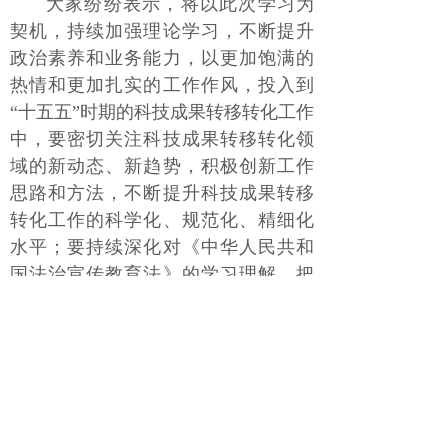
大家纷纷表示，将以此次学习为
契机，持续加强理论学习，不断提升
政治素养和业务能力，以更加饱满的
热情和更加扎实的工作作风，投入到
“十五五”时期的科技成果转移转化工作
中，要密切关注科技成果转移转化领
域的新动态、新趋势，积极创新工作
思路和方法，不断提升科技成果转移
转化工作的科学化、规范化、精细化
水平；要持续深化对《中华人民共和
国法治宣传教育法》的学习理解，把
法律要求贯穿于履职尽责全过程，切
实做到依法决策、依法办事，同时，
加强与相关部门的沟通协调，形成工
作合力，推动各项工作“走在前、作表
率”，为奋力谱写中国式现代化河南中
心篇章贡献更大力量。